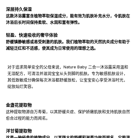
深层持久保湿
这款沐浴露富含植物萃取保湿成分，能有效为肌肤补充水分，令肌肤在
沐浴后长时间保持柔软、水润和富有弹性。
轻盈、快速吸收的奢华体验
舒缓镇静敏感或易受刺激的肌肤。我们植物萃取的天然抗炎成分有助于
减轻泛红和不适感，使其成为日常使用的理想之选。
对于追求简单安全的父母来说，Nature Baby 二合一沐浴露采用温和
无泪配方，可清洁并滋润宝宝从头到脚的肌肤。专为敏感肌肤设计，
其低致敏成分确保每次沐浴都舒缓放松，让宝宝安心享受沐浴时光，
绽放灿烂笑容。
金盏花提取物
这种提取物源自万寿菊，以其舒缓炎症、保护娇嫩肌肤和支持肌肤自然
愈合过程的能力而闻名。
洋甘菊提取物
这是一种经典的植物成分，以其强大的舒缓和滋养功效而闻名。它能温