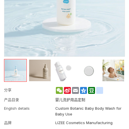
WeChat
Sina
Email
Qzone
Douban
renren
分享
Weibo
产品目录
婴儿洗护用品定制
English details
Custom Botanic Baby Body Wash for
Baby Use
品牌
LIZEE Cosmetics Manufacturing