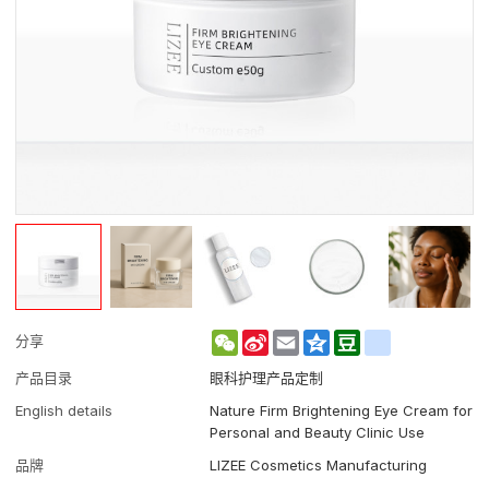
WeChat
Sina
Email
Qzone
Douban
renren
分享
Weibo
产品目录
眼科护理产品定制
English details
Nature Firm Brightening Eye Cream for
Personal and Beauty Clinic Use
品牌
LIZEE Cosmetics Manufacturing