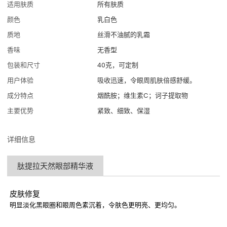
适用肤质
所有肤质
颜色
乳白色
质地
丝滑不油腻的乳霜
香味
无香型
包装和尺寸
40克，可定制
用户体验
吸收迅速，令眼周肌肤倍感舒缓。
成分特点
烟酰胺；维生素C；诃子提取物
主要优势
紧致、细致、保湿
详细信息
肽提拉天然眼部精华液
皮肤修复
明显淡化黑眼圈和眼周色素沉着，令肤色更明亮、更均匀。