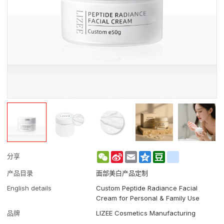
WeChat
Sina
Email
Qzone
Douban
renren
分享
Weibo
产品目录
面部美白产品定制
English details
Custom Peptide Radiance Facial
Cream for Personal & Family Use
品牌
LIZEE Cosmetics Manufacturing