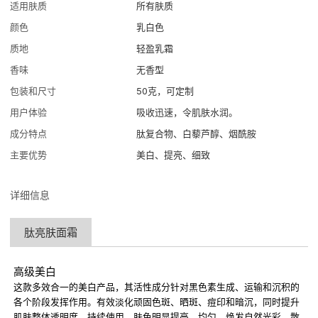
适用肤质
所有肤质
颜色
乳白色
质地
轻盈乳霜
香味
无香型
包装和尺寸
50克，可定制
用户体验
吸收迅速，令肌肤水润。
成分特点
肽复合物、白藜芦醇、烟酰胺
主要优势
美白、提亮、细致
详细信息
肽亮肤面霜
高级美白
这款多效合一的美白产品，其活性成分针对黑色素生成、运输和沉积的
各个阶段发挥作用。有效淡化顽固色斑、晒斑、痘印和暗沉，同时提升
肌肤整体透明度。持续使用，肤色明显提亮、均匀，焕发自然光彩，散