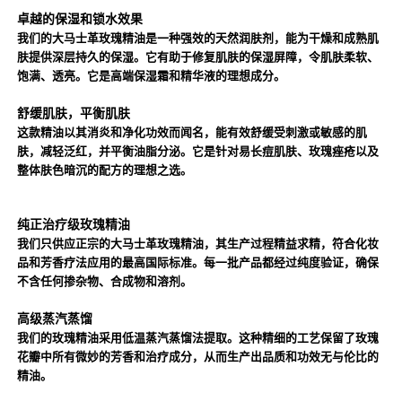
卓越的保湿和锁水效果
我们的大马士革玫瑰精油是一种强效的天然润肤剂，能为干燥和成熟肌
肤提供深层持久的保湿。它有助于修复肌肤的保湿屏障，令肌肤柔软、
饱满、透亮。它是高端保湿霜和精华液的理想成分。
舒缓肌肤，平衡肌肤
这款精油以其消炎和净化功效而闻名，能有效舒缓受刺激或敏感的肌
肤，减轻泛红，并平衡油脂分泌。它是针对易长痘肌肤、玫瑰痤疮以及
整体肤色暗沉的配方的理想之选。
纯正治疗级玫瑰精油
我们只供应正宗的大马士革玫瑰精油，其生产过程精益求精，符合化妆
品和芳香疗法应用的最高国际标准。每一批产品都经过纯度验证，确保
不含任何掺杂物、合成物和溶剂。
高级蒸汽蒸馏
我们的玫瑰精油采用低温蒸汽蒸馏法提取。这种精细的工艺保留了玫瑰
花瓣中所有微妙的芳香和治疗成分，从而生产出品质和功效无与伦比的
精油。