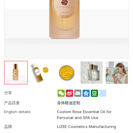
WeChat
Sina
Email
Qzone
Douban
renren
分享
Weibo
产品目录
身体精油定制
English details
Custom Rose Essential Oil for
Personal and SPA Use
品牌
LIZEE Cosmetics Manufacturing