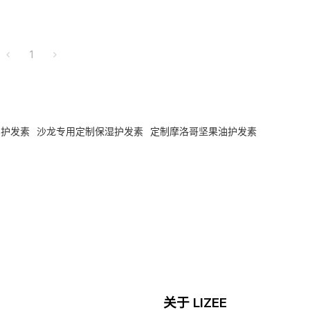
1
白护发素
沙龙专用定制保湿护发素
定制摩洛哥坚果油护发素
关于 LIZEE