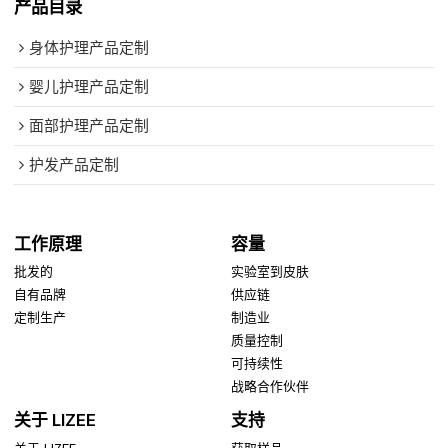
产品目录
身体护理产品定制
婴儿护理产品定制
面部护理产品定制
护发产品定制
工作原理
容量
批发的
实验室到皮肤
自有品牌
供应链
定制生产
制造业
质量控制
可持续性
战略合作伙伴
关于 LIZEE
支持