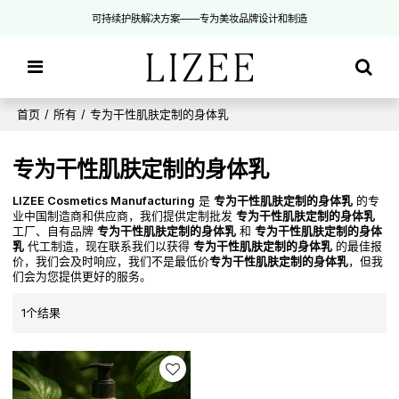
可持续护肤解决方案——专为美妆品牌设计和制造
首页
/
所有
/
专为干性肌肤定制的身体乳
专为干性肌肤定制的身体乳
LIZEE Cosmetics Manufacturing
是
专为干性肌肤定制的身体乳
的专
业中国制造商和供应商，我们提供定制批发
专为干性肌肤定制的身体乳
工厂、自有品牌
专为干性肌肤定制的身体乳
和
专为干性肌肤定制的身体
乳
代工制造，现在联系我们以获得
专为干性肌肤定制的身体乳
的最佳报
价，我们会及时响应，我们不是最低价
专为干性肌肤定制的身体乳
，但我
们会为您提供更好的服务。
1个结果