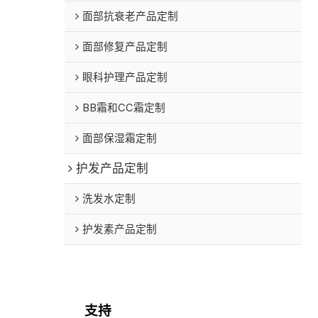
面部抗衰老产品定制
面部修复产品定制
眼科护理产品定制
BB霜和CC霜定制
面部保湿霜定制
护发产品定制
洗发水定制
护发素产品定制
支持