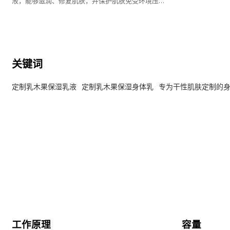
液，能够滋润、修复肌肤，并保护肌肤免受环境压力
侵害。
关键词
定制乳木果保湿乳液
定制乳木果保湿身体乳
专为干性肌肤定制的
工作原理
容量