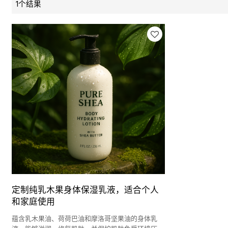
1个结果
定制纯乳木果身体保湿乳液，适合个人
和家庭使用
蕴含乳木果油、荷荷巴油和摩洛哥坚果油的身体乳