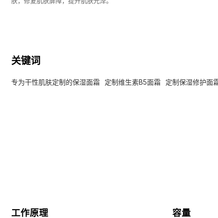
肤，修复肌肤屏障，提升肌肤光泽。
关键词
专为干性肌肤定制的保湿面霜
定制维生素B5面霜
定制保湿修护面
工作原理
容量