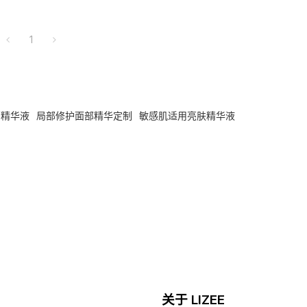
1
部精华液
局部修护面部精华定制
敏感肌适用亮肤精华液
关于 LIZEE