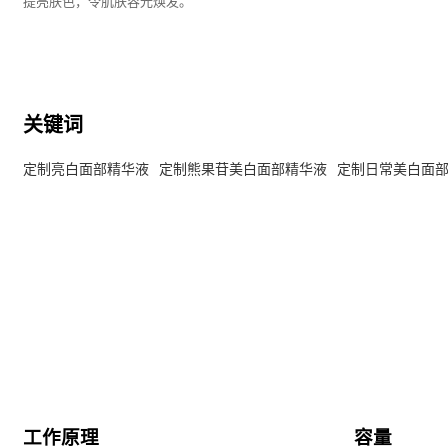
提亮肤色，令肌肤容光焕发。
关键词
定制亮白面部精华液
定制熊果苷美白面部精华液
定制日常美白面
工作原理
容量