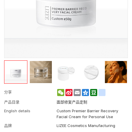
WeChat
Sina
Email
Qzone
Douban
renren
分享
Weibo
产品目录
面部修复产品定制
English details
Custom Premier Barrier Recovery
Facial Cream for Personal Use
品牌
LIZEE Cosmetics Manufacturing