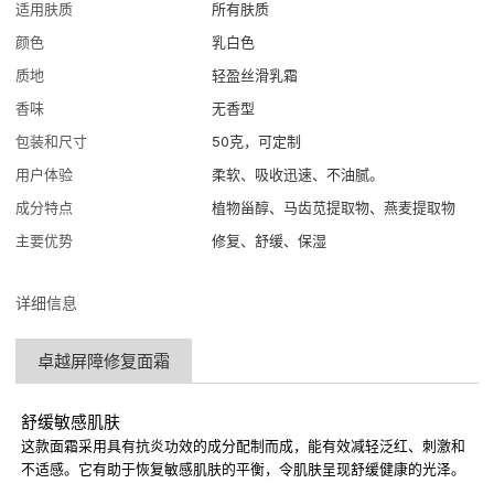
适用肤质
所有肤质
颜色
乳白色
质地
轻盈丝滑乳霜
香味
无香型
包装和尺寸
50克，可定制
用户体验
柔软、吸收迅速、不油腻。
成分特点
植物甾醇、马齿苋提取物、燕麦提取物
主要优势
修复、舒缓、保湿
详细信息
卓越屏障修复面霜
舒缓敏感肌肤
这款面霜采用具有抗炎功效的成分配制而成，能有效减轻泛红、刺激和
不适感。它有助于恢复敏感肌肤的平衡，令肌肤呈现舒缓健康的光泽。