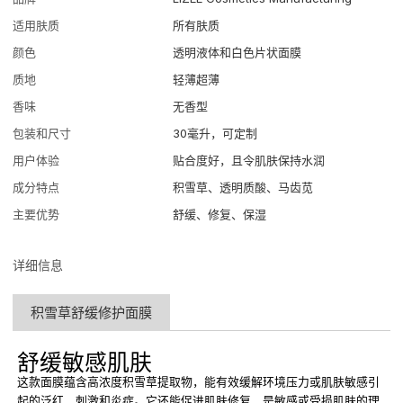
适用肤质
所有肤质
颜色
透明液体和白色片状面膜
质地
轻薄超薄
香味
无香型
包装和尺寸
30毫升，可定制
用户体验
贴合度好，且令肌肤保持水润
成分特点
积雪草、透明质酸、马齿苋
主要优势
舒缓、修复、保湿
详细信息
积雪草舒缓修护面膜
舒缓敏感肌肤
这款面膜蕴含高浓度积雪草提取物，能有效缓解环境压力或肌肤敏感引
起的泛红、刺激和炎症。它还能促进肌肤修复，是敏感或受损肌肤的理