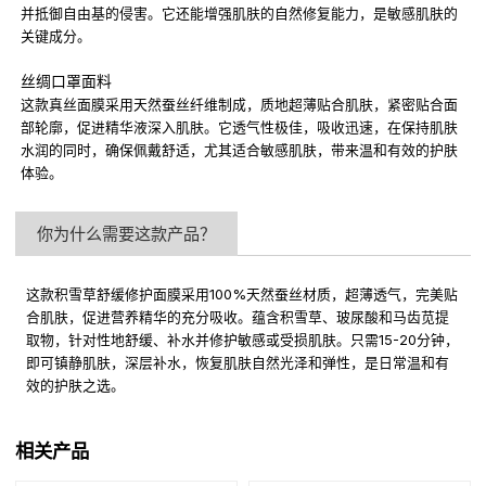
并抵御自由基的侵害。它还能增强肌肤的自然修复能力，是敏感肌肤的
关键成分。
丝绸口罩面料
这款真丝面膜采用天然蚕丝纤维制成，质地超薄贴合肌肤，紧密贴合面
部轮廓，促进精华液深入肌肤。它透气性极佳，吸收迅速，在保持肌肤
水润的同时，确保佩戴舒适，尤其适合敏感肌肤，带来温和有效的护肤
体验。
你为什么需要这款产品？
这款积雪草舒缓修护面膜采用100%天然蚕丝材质，超薄透气，完美贴
合肌肤，促进营养精华的充分吸收。蕴含积雪草、玻尿酸和马齿苋提
取物，针对性地舒缓、补水并修护敏感或受损肌肤。只需15-20分钟，
即可镇静肌肤，深层补水，恢复肌肤自然光泽和弹性，是日常温和有
效的护肤之选。
相关产品