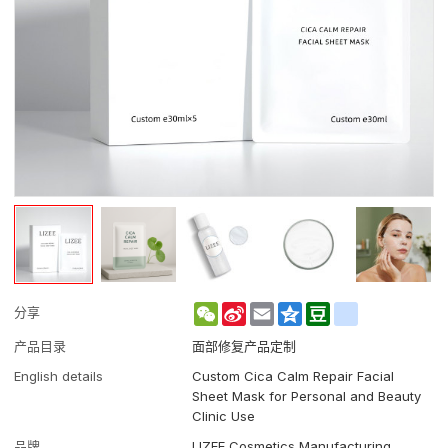
WeChat
Sina
Email
Qzone
Douban
renren
分享
Weibo
产品目录
面部修复产品定制
English details
Custom Cica Calm Repair Facial
Sheet Mask for Personal and Beauty
Clinic Use
品牌
LIZEE Cosmetics Manufacturing