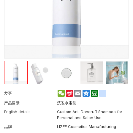
WeChat
Sina
Email
Qzone
Douban
renren
分享
Weibo
产品目录
洗发水定制
English details
Custom Anti Dandruff Shampoo for
Personal and Salon Use
品牌
LIZEE Cosmetics Manufacturing