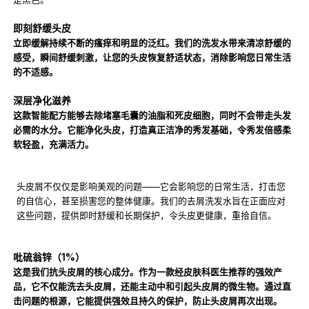
即刻舒缓头皮
立即缓解持续不断的瘙痒和明显的泛红。我们的洗发水带来清凉舒缓的
感受，瞬间舒缓刺激，让您的头皮恢复舒适状态，消除影响您日常生活
的不适感。
深层净化滋养
这款智能配方能够去除堵塞毛囊的油脂和死皮细胞，同时不会带走头发
必需的水分。它能净化头皮，打造真正洁净的秀发基础，令秀发倍感柔
软轻盈，充满活力。
头皮屑不仅仅是影响美观的问题——它会影响您的日常生活，打击您
的自信心，甚至损害您的整体健康。我们的去屑洗发水旨在正面应对
这些问题，提供即时舒缓和长期保护，令头皮更健康，重拾自信。
吡硫翁锌（1%）
这是我们抗头皮屑的核心成分。作为一款经皮肤科医生推荐的强效产
品，它不仅能洗去头皮屑，还能主动中和引起头皮屑的微生物。通过直
击问题的根源，它能提供强效且持久的保护，防止头皮屑再次出现。