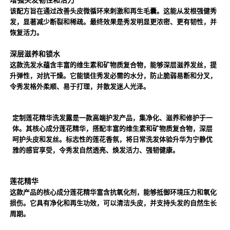
该配方旨在通过改善头皮微循环来刺激和再生毛囊。这能从发根强健秀
发，显著减少断裂和稀疏。最终效果是秀发明显更浓密、更有韧性，并
恢复活力。
深层滋养和锁水
这款洗发水蕴含丰富的维生素和矿物质复合物，能够深层滋养发丝，提
升弹性，对抗干燥。它能锁住秀发必需的水分，防止脆弱易断和分叉，
令秀发格外柔顺、易于打理，并散发迷人光泽。
定制莲花精华洗发露是一款高端护发产品，集净化、滋养和修护于一
体。其核心成分莲花精华，搭配丰富的维生素和矿物质复合物，深层
呵护头皮和发丝。标志性的莲花香氛，将日常洗发体验升华为宁静优
雅的感官享受，令秀发自然透亮、焕发活力、强韧健康。
莲花精华
这款产品的核心成分莲花精华富含抗氧化剂，能够抵御环境压力和氧化
损伤。它具有净化和再生功效，可以清洁头皮，并支持头发的自然生长
周期。