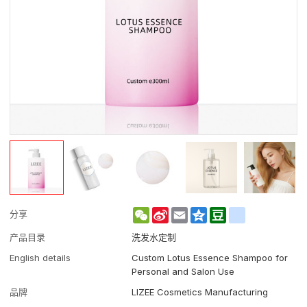
WeChat
Sina
Email
Qzone
Douban
renren
分享
Weibo
产品目录
洗发水定制
English details
Custom Lotus Essence Shampoo for
Personal and Salon Use
品牌
LIZEE Cosmetics Manufacturing