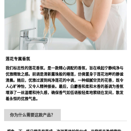
莲花专属香氛
我们标志性的莲花香氛，是一款精心调配的香氛，旨在唤起宁静纯净与
优雅精致之感。前调是清新露珠般的睡莲，仿佛置身于莲花池畔的静谧
清晨。随后，优雅过渡到纯净莲花的中调，一种细腻空灵的花香，既令
人心旷神怡，又令人精神振奋。最后，白麝香和柔和木香的基调为香氛
增添了一丝温暖和持久感，确保香气如低语般轻柔地萦绕在发间，散发
着永恒的优雅气息。
你为什么需要这款产品？