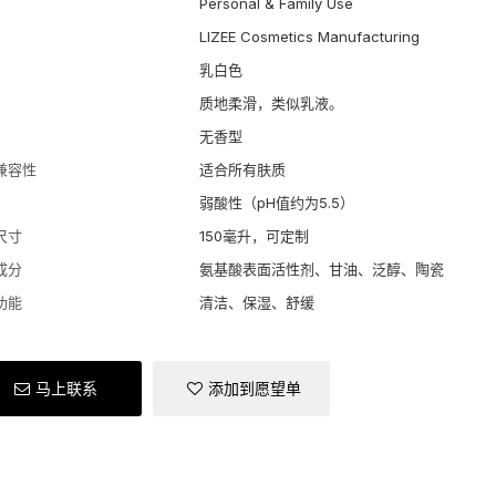
Personal & Family Use
LIZEE Cosmetics Manufacturing
乳白色
质地柔滑，类似乳液。
无香型
兼容性
适合所有肤质
弱酸性（pH值约为5.5）
尺寸
150毫升，可定制
成分
氨基酸表面活性剂、甘油、泛醇、陶瓷
功能
清洁、保湿、舒缓
马上联系
添加到愿望单