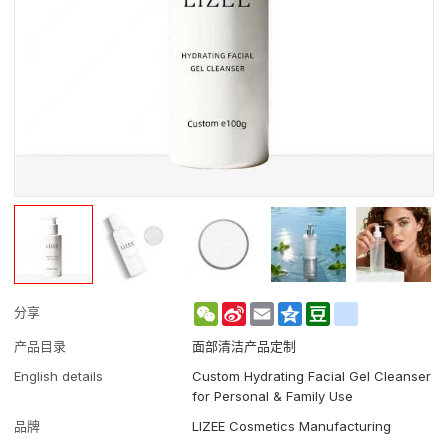
WeChat
Sina
Email
Qzone
Douban
renren
分享
Weibo
产品目录
面部清洁产品定制
English details
Custom Hydrating Facial Gel Cleanser
for Personal & Family Use
品牌
LIZEE Cosmetics Manufacturing