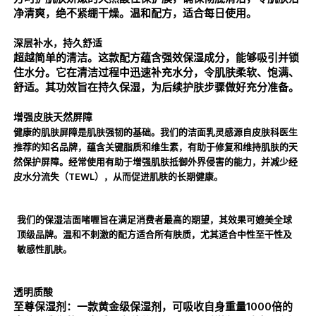
净清爽，绝不紧绷干燥。温和配方，适合每日使用。
深层补水，持久舒适
超越简单的清洁。这款配方蕴含强效保湿成分，能够吸引并锁
住水分。它在清洁过程中迅速补充水分，令肌肤柔软、饱满、
舒适。其功效旨在持久保湿，为后续护肤步骤做好充分准备。
增强皮肤天然屏障
健康的肌肤屏障是肌肤强韧的基础。我们的洁面乳灵感源自皮肤科医生
推荐的知名品牌，蕴含关键脂质和维生素，有助于修复和维持肌肤的天
然保护屏障。经常使用有助于增强肌肤抵御外界侵害的能力，并减少经
皮水分流失（TEWL），从而促进肌肤的长期健康。
我们的保湿洁面啫喱旨在满足消费者最高的期望，其效果可媲美全球
顶级品牌。温和不刺激的配方适合所有肤质，尤其适合中性至干性及
敏感性肌肤。
透明质酸
至尊保湿剂：
一款黄金级保湿剂，可吸收自身重量1000倍的