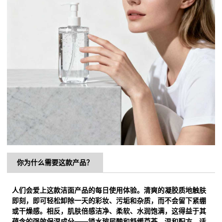
你为什么需要这款产品？
人们会爱上这款洁面产品的每日使用体验。清爽的凝胶质地触肤
即刻，即可轻松卸除一天的彩妆、污垢和杂质，而不会留下紧绷
或干燥感。相反，肌肤倍感洁净、柔软、水润饱满，这得益于其
蕴含的强效保湿成分——锁水玻尿酸和舒缓芦荟。温和配方，适