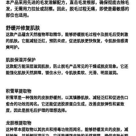
本产品采用先进的毛发溶解配方，直击毛发根部，确保彻底去除毛
发，无需用力拉扯或刮擦。因此，脱毛过程无痛，即使是最敏感的
部位也适用。
舒缓并修复肌肤
这款产品蕴含天然植物萃取精华，能够舒缓脱毛过程中及脱毛后受刺激
的肌肤。它能减轻泛红，预防炎症，促进肌肤更快恢复，令肌肤倍感清
爽呵护。
肌肤保湿并保护
这款配方能深层滋润肌肤，防止脱毛产品常见的干燥或脱皮现象。它还
能强化肌肤天然屏障，锁住水分，令肌肤柔软、光滑、明显滋润。
积雪草提取物
积雪草是一种强效的皮肤舒缓剂，以其镇静肌肤、减轻泛红和促进伤口
愈合的功效而闻名。它还能促进胶原蛋白生成，改善皮肤弹性和紧致
度，因此是脱毛后护理的理想选择。
龙胆根提取物
这种草本提取物以其抗炎和排毒功效而闻名，能够舒缓发炎的皮肤，减
轻肿胀，并抵御环境压力。它还能增强皮肤的天然屏障，确保皮肤长期