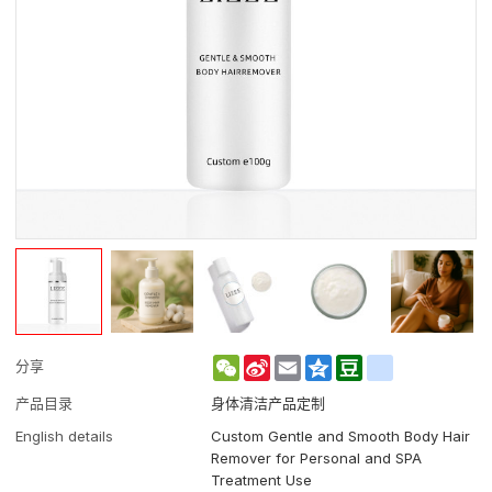
WeChat
Sina
Email
Qzone
Douban
renren
分享
Weibo
产品目录
身体清洁产品定制
English details
Custom Gentle and Smooth Body Hair
Remover for Personal and SPA
Treatment Use