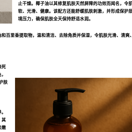
止干燥。椰子油以其修复肌肤天然屏障的功效而闻名，令
软、光滑、健康。该配方还能舒缓肌肤刺激，并形成保护
境压力，确保肌肤全天保持舒适水润。
油和百里香提取物，温和清洁、去除角质并保湿，令肌肤光滑、清爽
除死
色，
护肤
养。
。其
柔嫩