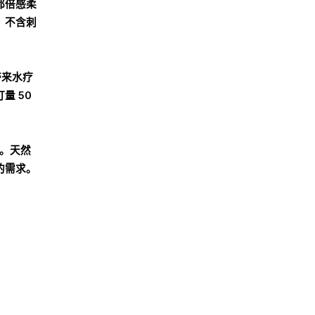
都倍感柔
，不含刺
带来水疗
量 50
求。天然
的需求。