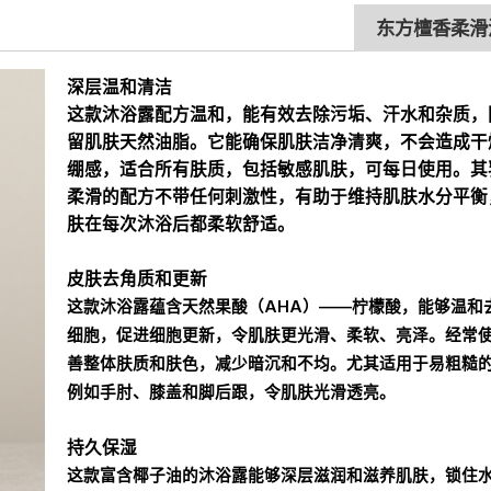
东方檀香柔滑
深层温和清洁
这款沐浴露配方温和，能有效去除污垢、汗水和杂质，
留肌肤天然油脂。它能确保肌肤洁净清爽，不会造成干
绷感，适合所有肤质，包括敏感肌肤，可每日使用。其
柔滑的配方不带任何刺激性，有助于维持肌肤水分平衡
肤在每次沐浴后都柔软舒适。
皮肤去角质和更新
这款沐浴露蕴含天然果酸（AHA）——柠檬酸，能够温和
细胞，促进细胞更新，令肌肤更光滑、柔软、亮泽。经常
善整体肤质和肤色，减少暗沉和不均。尤其适用于易粗糙
例如手肘、膝盖和脚后跟，令肌肤光滑透亮。
持久保湿
这款富含椰子油的沐浴露能够深层滋润和滋养肌肤，锁住