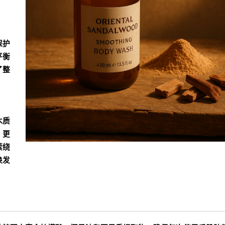
保护
平衡
了整
木质
，更
萦绕
焕发