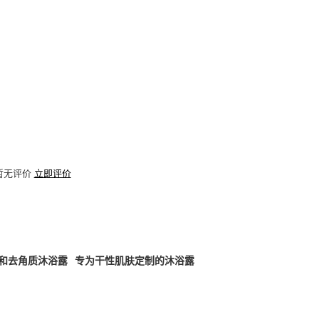
暂无评价
立即评价
和去角质沐浴露
专为干性肌肤定制的沐浴露