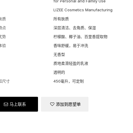
for Personal and Family Use
LIZEE Cosmetics Manufacturing
肤质
所有肤质
特点
深层清洁、去角质、保湿
优势
柠檬酸、椰子油、百里香提取物
体验
香味舒缓，易于冲洗
无香型
质地柔滑轻盈的乳液
透明的
和尺寸
450毫升，可定制
马上联系
添加到愿望单