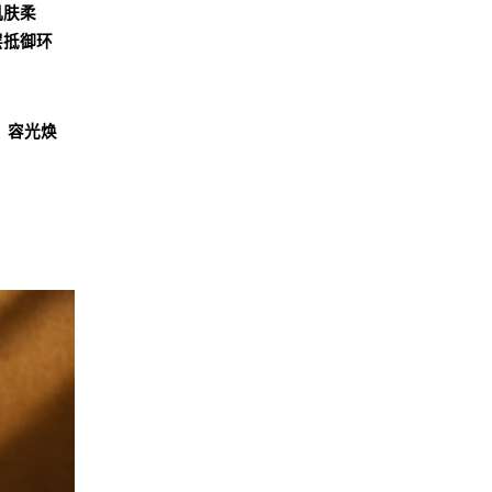
肌肤柔
层抵御环
、容光焕