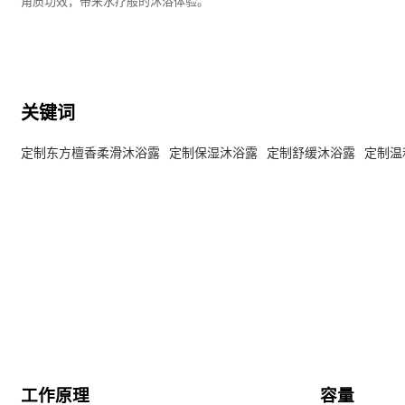
角质功效，带来水疗般的沐浴体验。
关键词
定制东方檀香柔滑沐浴露
定制保湿沐浴露
定制舒缓沐浴露
定制温
工作原理
容量