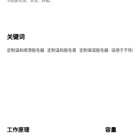
令肌肤光滑、水润、舒缓。
关键词
定制温和顺滑脱毛器
定制温和脱毛膏
定制保湿脱毛器
适用于干性
工作原理
容量