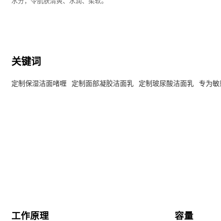
水分，令肌肤清爽、水润、柔软。
关键词
定制保湿洁面啫喱
定制面部凝胶洁面乳
定制玻尿酸洁面乳
专为敏
工作原理
容量