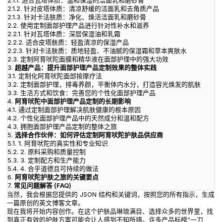
2.1.1.
适合瓦塔体质：温和保湿的洁面乳和磨砂膏
2.1.2.
针对皮塔体质：清凉舒缓的洁面乳和去角质产品
2.1.3.
针对卡法肤质：净化、焕活洁面乳和磨砂膏
2.2.
使用定制面部护理产品进行针对性补水和滋养
2.2.1.
针对瓦塔体质：深层保湿油和乳霜
2.2.2.
适合皮塔肤质：轻盈清凉的保湿产品
2.2.3.
针对卡法肤质：质地轻盈、不油腻的保湿霜和草本爽肤水
2.3.
定制阿育吠陀面膜和精华液在面部护理中的强大功效
3.
超越产品：提升面部护理产品定制效果的整体实践
3.1.
定制化阿育吠陀面部按摩疗法
3.2.
定制面部护理，排毒养颜，平衡体内水分，打造容光焕发的肌肤
3.3.
生活方式和饮食：完善您的个性化面部护理产品
4.
阿育吠陀中面部护理产品定制的长期影响
4.1.
通过定制面部护理解决肌肤健康的根本原因
4.2.
个性化面部护理产品中的天然成分和温和配方
4.3.
拥抱面部护理产品定制的整体之旅
5.
选择合作伙伴：如何评估定制阿育吠陀护肤品供应商
5.1.
1. 阿育吠陀的真实性和专业知识
5.2.
2. 原料采购和质量控制
5.3.
3. 定制配方和生产能力
5.4.
4. 合乎道德且可持续的做法
6.
阿育吠陀护肤之旅的关键要点
7.
常见问题解答 (FAQ)
当然，我会根据您提供的 JSON 结构和关键词，按照您的所有指示，生成
一篇原创的英文博客文章。
现在我将开始内容创作。在这个护肤品琳琅满目、选择众多的世界里，找
到真正有效的护肤方案可能会让人感到不知所措。许多产品标榜“一刀