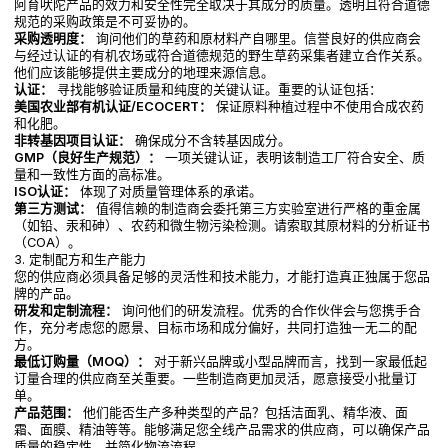
阿育吠陀产品的效力和安全性完全取决于其成分的质量。透明且符合道德
规范的采购政策是不可妥协的。
采购透明度：
询问他们的草药和原材料产自哪里。信誉良好的供应商会
与经过认证的有机农场或符合道德规范的野生草药采集者建立合作关系。
他们应该能够提供主要成分的地理来源信息。
认证：
寻找能够验证质量和纯度的关键认证。重要的认证包括：
美国农业部有机认证/ECOCERT：
保证原料种植过程中不使用合成农药
和化肥。
非转基因项目认证：
确保成分不含转基因成分。
GMP（良好生产规范）：
一项关键认证，表明该制造工厂符合安全、质
量和一致性方面的高标准。
ISO认证：
体现了对质量管理体系的承诺。
第三方测试：
值得信赖的制造商会委托第三方实验室进行严格的重金属
（如铅、汞和砷）、农药和微生物污染检测。请索取其原材料的分析证书
（COA）。
3. 定制配方和生产能力
您的供应商必须具备足够的灵活性和技术能力，才能打造真正独属于您品
牌的产品。
研发和定制流程：
询问他们的研发流程。优秀的合作伙伴会与您携手合
作，充分考虑您的愿景、目标市场和成分偏好，共同打造独一无二的配
方。
最低订购量（MOQ）：
对于新兴品牌或小型品牌而言，找到一家最低起
订量合理的供应商至关重要。一些制造商更加灵活，愿意接受小批量订
单。
产品范围：
他们能否生产多种类型的产品？包括洁面乳、精华液、面
霜、面膜、精油等等。能够满足您全线产品需求的供应商，可以确保产品
质量的稳定性，并简化物流流程。