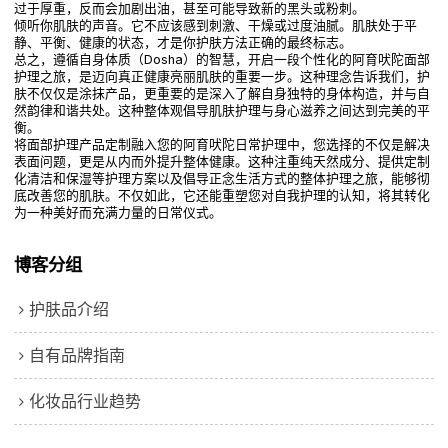
过于厚重，反而会加剧出油，甚至可能导致新的黑头或粉刺。
倾听你肌肤的声音。它不应该感到刺激、干燥或过度油腻。肌肤处于平
静、平衡、健康的状态，才是你护肤方法正确的最终标志。
总之，遵循自身体质（Dosha）的智慧，开启一段个性化的阿育吠陀面部
护理之旅，是迈向真正健康亮丽肌肤的重要一步。这种理念告诉我们，护
肤不仅仅是涂抹产品，更重要的是深入了解自身独特的身体构造，并与自
然韵律和谐共处。这种整体观倡导肌肤护理与身心滋养之间达到完美的平
衡。
将面部护理产品定制融入您的阿育吠陀日常护理中，您选择的不仅是解决
表面问题，更是从内而外提升整体健康。这种注重纯天然成分、提供定制
化清洁和保湿等护理方案以及倡导正念生活方式的整体护理之旅，能够彻
底改善您的肌肤。不仅如此，它还能重塑您对自我护理的认知，将其转化
为一种美好而充满力量的日常仪式。
博客分组
护肤品介绍
自有品牌指南
化妆品行业趋势