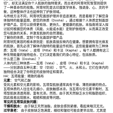
切”，却无法满足你个人肌肤的独特需求。而古老的阿育吠陀智慧则提供
了一种革命性的视角。阿育吠陀是古印度医学体系，强调身、心、灵的平
衡，这种整体疗法也延伸到了护肤领域。
与传统方法不同，阿育吠陀面部护理并非追逐潮流，而是着眼于了解您身
体独特的能量蓝图，即您的体质（Dosha）。通过根据个人体质定制面部
护理产品，您可以获得更有效、更持久、更健康的肌肤。本指南将深入探
讨如何根据您的体质（风能、火能或水能）定制护肤程序，从而真正改变
您与肌肤的关系，并激发肌肤的自然潜能。
了解你的体质，定制个性化面部护理产品
阿育吠陀美容的根本原则是：肌肤直接反映内在健康。想要拥有容光焕发
的肌肤，首先必须了解体内独特的能量运作机制。这些能量被称为三种体
质：瓦塔（Vata）、皮塔（Pitta）和卡法（Kapha）。每个人都拥有这三
种生物能量的独特组合，它们决定着我们的身心特征，包括肤质。
什么是三脉（Doshas）？
人体内的三种体质——瓦塔（Vata）、皮塔（Pitta）和卡法（Kapha）
——分别源自五种元素：空（空间）、空气、火、水和土。它们在体内的
独特组合决定了你特定的皮肤特征和需求。
H4：瓦塔能量：精致的画布
元素：
空气和乙醚
受风元素和空元素的影响，瓦塔型肌肤通常具有干燥、薄而娇嫩的特点。
瓦塔体质的人往往毛孔细小，皮肤触感冰凉。当瓦塔与空元素平衡时，瓦
塔型肌肤清透亮丽，富有光泽。然而，由于其天然缺乏水分和脂肪组织，
因此极易出现脱水、粗糙和脱皮等问题。
常见的瓦塔型皮肤问题：
干燥和脱水：
由于缺乏天然油脂，皮肤会感到紧绷，看起来暗沉无光。
过早衰老：
由于皮肤缺乏饱满度，细纹和皱纹可能会更早出现，尤其是