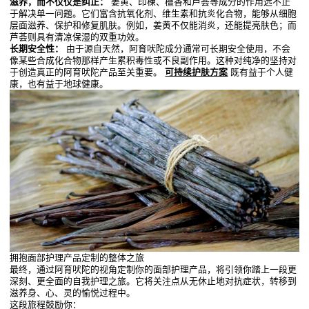
滋养，而不仅仅是纠正：
姜黄、印楝、檀香和芦荟等成分的作用远不止
于解决单一问题。它们富含抗氧化剂、维生素和抗炎化合物，能够从细胞
层面滋养、保护和修复肌肤。例如，姜黄不仅能消炎，还能提亮肤色；而
芦荟则具有清凉保湿的双重功效。
长期安全性：
由于源自天然，阿育吠陀成分通常可长期安全使用，不会
像某些合成化合物那样产生累积毒性或不良副作用。这种对纯净的坚持对
于创造真正的阿育吠陀产品至关重要。
可持续护肤方案
既有益于个人健
康，也有益于地球健康。
拥抱面部护理产品定制的整体之旅
最终，通过阿育吠陀的视角定制你的面部护理产品，将引领你踏上一段更
深刻、更全面的自我护理之旅。它将关注点从无休止地对抗症状，转移到
滋养身、心、灵的愉悦过程中。
这段旅程鼓励你：