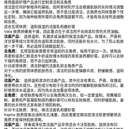
使用面部护理产品进行定制清洁和去角质
清洁是任何护肤程序的基础，但阿育吠陀疗法会根据肌肤的实际情况调整
这一步骤，确保它能滋养肌肤，而不是过度清洁。去角质也同样需要个性
化定制，因为每种肤质所需的去角质强度都不同，才能有效去除死皮细胞
和杂质。
适合瓦塔体质：温和保湿的洁面乳和磨砂膏
Vata 肤质娇嫩易干燥，因此重点在于清洁而不去除其珍贵的天然油脂。
洁面产品：
选择温和、乳霜状或油基的保湿洁面产品。玫瑰水、芦荟和
洋甘菊等成分非常适合温和清洁肌肤，同时还能补充水分。为了防止肌肤
进一步干燥，务必选择无硫酸盐配方。
去角质：
瓦塔型肌肤需要非常温和的去角质，每周不超过一次。使用由
燕麦粉或杏仁粉混合牛奶或玫瑰水制成的柔和滋养磨砂膏。这样可以去除
干燥的角质层，而不会引起刺激。
针对皮塔体质：清凉舒缓的洁面乳和去角质产品
对于火热的皮塔体质肌肤而言，清洁的目标是镇静炎症、舒缓敏感、温和
净化。
洁面产品：
选择温和清凉的洁面产品，其中应含有黄瓜、芦荟、玫瑰或
檀香等抗炎成分。这些成分有助于在清洁的同时缓解肌肤燥热和泛红。最
好使用凉水或温水，因为热水会加重皮塔体质。
去角质：
皮塔肤质每周可以去角质两次左右，但一定要温和。用鹰嘴豆
粉、姜黄和芦荟凝胶制成的磨砂膏可以有效去除角质，同时舒缓肌肤。姜
黄的抗炎特性尤其有助于预防粉刺。
针对卡法肤质：净化、焕活洁面乳和磨砂膏
Kapha 肤质容易出油和毛孔堵塞，因此需要定期深层清洁和更频繁地去
角质才能保持肌肤清爽。
洁面产品：
排毒或净化型洁面产品非常适合卡法型肌肤。选择含有印