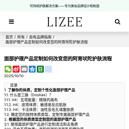
可持续护肤解决方案——专为美妆品牌设计和制造
首页
/
所有
/
自有品牌指南
/
面部护理产品定制如何改变您的阿育吠陀护肤流程
面部护理产品定制如何改变您的阿育吠陀护肤流程
WeChat
Sina
Email
Qzone
Douban
renren
Weibo
2025/10/10
目录
1.
了解你的体质，定制个性化面部护理产品
1.1.
什么是三脉（Doshas）？
1.1.1.
H4：瓦塔能量：精致的画布
1.1.2.
H4：皮塔体质：敏感易反应肌肤
1.1.3.
H4：卡法体质：油性及毛孔堵塞肤质
1.2.
确定您的独特体质类型，定制专属面部护理产品
2.
根据您的体质类型定制您的面部护理产品
2.1.
使用面部护理产品进行定制清洁和去角质