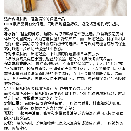
适合皮塔肤质：轻盈清凉的保湿产品
Pitta 肤质需要有效保湿，同时质地轻盈舒缓，避免堵塞毛孔或引起刺
激。
补水器：
轻盈的乳液、凝胶和清凉的精油是理想之选。芦荟凝胶是皮塔
体质的明星成分，因为它能保湿并舒缓炎症，而且质地轻盈。椰子油和葵
花籽油也因其清凉的特性而成为极佳的选择。含有玫瑰或檀香成分的保湿
霜可以进一步帮助舒缓泛红和敏感。
针对卡法肤质：质地轻盈、不油腻的保湿霜和草本爽肤水
卡法肤质的关键在于提供轻盈的保湿，避免导致皮肤出油或堵塞。
保湿霜和爽肤水：
选择质地轻盈、不油腻的保湿产品，并标注“无油”或
“不致粉刺”。轻盈的油脂，例如荷荷巴油或红花油，可以少量使用。草本
爽肤水是滋润卡法体质肌肤的绝佳选择，而且不会增加肌肤负担。洁面
后，喷洒一些清洁爽肤水有助于收缩毛孔，并为后续轻盈保湿产品的吸收
做好准备。
定制阿育吠陀面膜和精华液在面部护理中的强大功效
面膜和精华液是阿育吠陀疗法中的有效工具，它们能输送浓缩成分，解决
特定问题，并提供更深层次的治疗。
定制口罩：
面膜是每周的护肤仪式，可以深层滋养、排毒和焕活肌肤。
而且，面膜还可以根据个人喜好进行定制：
瓦塔：
一款由牛油果、蜂蜜和少量滋养油制成的保湿面膜可以恢复肌肤
的水分和饱满度。
皮塔：
将苦楝树、姜黄和檀香与玫瑰水混合制成清凉面膜，可以镇静炎
症，预防痤疮。