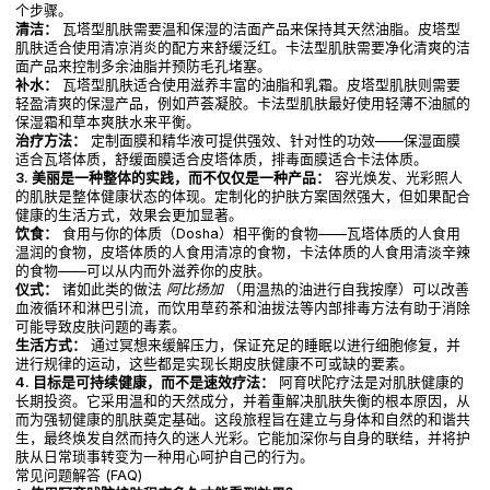
个步骤。
清洁：
瓦塔型肌肤需要温和保湿的洁面产品来保持其天然油脂。皮塔型
肌肤适合使用清凉消炎的配方来舒缓泛红。卡法型肌肤需要净化清爽的洁
面产品来控制多余油脂并预防毛孔堵塞。
补水：
瓦塔型肌肤适合使用滋养丰富的油脂和乳霜。皮塔型肌肤则需要
轻盈清爽的保湿产品，例如芦荟凝胶。卡法型肌肤最好使用轻薄不油腻的
保湿霜和草本爽肤水来平衡。
治疗方法：
定制面膜和精华液可提供强效、针对性的功效——保湿面膜
适合瓦塔体质，舒缓面膜适合皮塔体质，排毒面膜适合卡法体质。
3. 美丽是一种整体的实践，而不仅仅是一种产品：
容光焕发、光彩照人
的肌肤是整体健康状态的体现。定制化的护肤方案固然强大，但如果配合
健康的生活方式，效果会更加显著。
饮食：
食用与你的体质（Dosha）相平衡的食物——瓦塔体质的人食用
温润的食物，皮塔体质的人食用清凉的食物，卡法体质的人食用清淡辛辣
的食物——可以从内而外滋养你的皮肤。
仪式：
诸如此类的做法
阿比扬加
（用温热的油进行自我按摩）可以改善
血液循环和淋巴引流，而饮用草药茶和油拔法等内部排毒方法有助于消除
可能导致皮肤问题的毒素。
生活方式：
通过冥想来缓解压力，保证充足的睡眠以进行细胞修复，并
进行规律的运动，这些都是实现长期皮肤健康不可或缺的要素。
4. 目标是可持续健康，而不是速效疗法：
阿育吠陀疗法是对肌肤健康的
长期投资。它采用温和的天然成分，并着重解决肌肤失衡的根本原因，从
而为强韧健康的肌肤奠定基础。这段旅程旨在建立与身体和自然的和谐共
生，最终焕发自然而持久的迷人光彩。它能加深你与自身的联结，并将护
肤从日常琐事转变为一种用心呵护自己的行为。
常见问题解答 (FAQ)