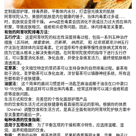
定制面部护理，排毒养颜，平衡体内水分，打造容光焕发的肌肤
阿育吠陀认为，美丽的肌肤是内在健康的镜子。当体内毒素过多或……
时，肌肤就会变得干燥。
ama
这些毒素会因消化不良或压力过大而在体内
积聚，导致皮肤暗沉、痤疮和炎症等问题。因此，体内排毒至关重要。
有效的阿育吠陀排毒方法：
五行疗法：
这是阿育吠陀的标志性深度排毒过程，包括一系列五种治疗
措施（
瓦玛纳
，
维雷查纳
，
巴斯蒂
，
纳西亚
， 和
拉克塔莫克沙纳
五行
疗法旨在清除体内深层毒素。它对湿疹和牛皮癣等慢性皮肤病尤其有效，
因为它能从根本上解决失衡问题。在阿育吠陀医师的指导下进行五行疗
法，可以重置消化系统，净化血液，并使全身焕发活力，最终使肌肤格外
清透亮泽。
花草茶：
全天啜饮特定的草药茶可以支持身体的自然排毒过程。姜茶有
助于消化，圣罗勒茶可以净化血液，洋甘菊茶可以镇静神经系统，所有这
些都有助于皮肤健康。
油拔法：
这个简单的晨间习惯是将一汤匙芝麻油或椰子油含在口中漱口
10-15分钟。据说这样可以排出体内毒素，经常这样做可以减少痤疮和皮
疹等皮肤问题。
生活方式和饮食：完善您的个性化面部护理产品
你的饮食和生活方式对皮肤健康有着直接而深远的影响。根据你的体质
（Dosha）调整饮食和生活方式，是真正全面有效的阿育吠陀护肤方案中
至关重要的最后一步。
每种体质的饮食指南：
适用于瓦塔体质：
为了平衡瓦塔的干燥和寒冷特性，应选择温暖、湿
润、滋养和稳固的饮食。
包括：
煮熟的谷物、根茎类蔬菜、浆果和香蕉等甜水果、坚果、种子以