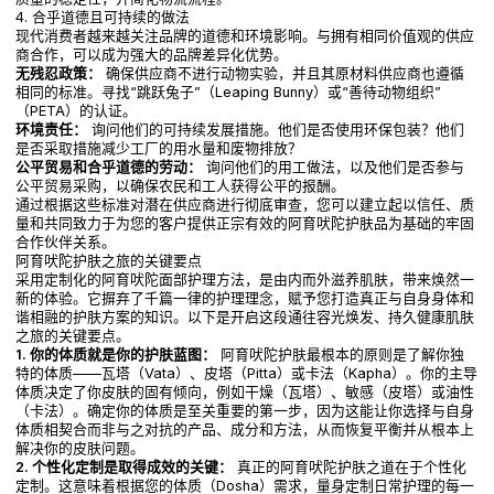
4. 合乎道德且可持续的做法
现代消费者越来越关注品牌的道德和环境影响。与拥有相同价值观的供应
商合作，可以成为强大的品牌差异化优势。
无残忍政策：
确保供应商不进行动物实验，并且其原材料供应商也遵循
相同的标准。寻找“跳跃兔子”（Leaping Bunny）或“善待动物组织”
（PETA）的认证。
环境责任：
询问他们的可持续发展措施。他们是否使用环保包装？他们
是否采取措施减少工厂的用水量和废物排放？
公平贸易和合乎道德的劳动：
询问他们的用工做法，以及他们是否参与
公平贸易采购，以确保农民和工人获得公平的报酬。
通过根据这些标准对潜在供应商进行彻底审查，您可以建立起以信任、质
量和共同致力于为您的客户提供正宗有效的阿育吠陀护肤品为基础的牢固
合作伙伴关系。
阿育吠陀护肤之旅的关键要点
采用定制化的阿育吠陀面部护理方法，是由内而外滋养肌肤，带来焕然一
新的体验。它摒弃了千篇一律的护理理念，赋予您打造真正与自身身体和
谐相融的护肤方案的知识。以下是开启这段通往容光焕发、持久健康肌肤
之旅的关键要点。
1. 你的体质就是你的护肤蓝图：
阿育吠陀护肤最根本的原则是了解你独
特的体质——瓦塔（Vata）、皮塔（Pitta）或卡法（Kapha）。你的主导
体质决定了你皮肤的固有倾向，例如干燥（瓦塔）、敏感（皮塔）或油性
（卡法）。确定你的体质是至关重要的第一步，因为这能让你选择与自身
体质相契合而非与之对抗的产品、成分和方法，从而恢复平衡并从根本上
解决你的皮肤问题。
2. 个性化定制是取得成效的关键：
真正的阿育吠陀护肤之道在于个性化
定制。这意味着根据您的体质（Dosha）需求，量身定制日常护理的每一