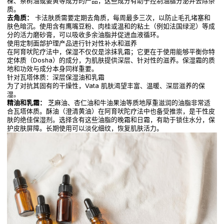
楝、茶树油或姜黄等成分的产品，这些成分有助于控制油脂分泌并去除杂
质。
去角质：
卡法肤质需要定期去角质，每周最多三次，以防止毛孔堵塞和
肤色暗沉。使用含有鹰嘴豆粉、肉桂或温和的粘土（例如法国绿泥）等成
分的活力磨砂膏，可以吸收多余油脂并促进血液循环。
使用定制面部护理产品进行针对性补水和滋养
在阿育吠陀疗法中，保湿不仅仅是涂抹乳霜；它更在于使用能够平衡你特
定体质（Dosha）的成分，为肌肤提供深层、针对性的滋养。保湿霜的质
地和功效与成分本身同样重要。
针对瓦塔体质：深层保湿油和乳霜
为了对抗其固有的干燥性，Vata 肌肤渴望丰富、温暖、深层滋养的保
湿。
精油和乳霜：
芝麻油、杏仁油和牛油果油等质地厚重滋润的油脂非常适
合瓦塔体质。酥油（澄清黄油）在阿育吠陀疗法中也备受推崇，是干性皮
肤的绝佳保湿剂。选择含有这些油脂的晚霜和日霜，有助于锁住水分，保
护皮肤屏障。长期使用可以淡化细纹，恢复肌肤活力。