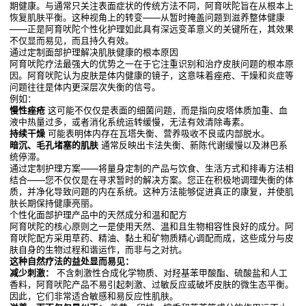
期健康。与通常只关注表面症状的传统方法不同，阿育吠陀旨在从根本上
恢复肌肤平衡。这种视角上的转变——从暂时掩盖问题到滋养整体健康
——正是阿育吠陀个性化护理如此具有深远变革意义的关键所在，其效果
不仅显而易见，而且持久有效。
通过定制面部护理解决肌肤健康的根本原因
阿育吠陀疗法最强大的优势之一在于它注重识别和治疗皮肤问题的根本原
因。阿育吠陀认为皮肤是体内健康的镜子，这意味着痤疮、干燥和炎症等
问题往往是体内更深层次失衡的信号。
例如：
慢性痤疮
这可能不仅仅是表面的细菌问题，而是指向皮塔体质加重、血
液中热量过多，或者消化系统运转缓慢，无法有效清除毒素。
持续干燥
可能表明体内存在瓦塔失衡、营养吸收不良或内部脱水。
暗沉、毛孔堵塞的肌肤
通常反映出卡法失衡、新陈代谢缓慢以及淋巴系
统停滞。
通过定制护理方案——将量身定制的产品与饮食、生活方式和排毒方法相
结合——您不仅仅是在寻求暂时的解决方案。您正在积极地调理失衡的体
质，并净化导致问题的内在系统。这种方法能够促进真正的康复，并使肌
肤长期保持健康亮丽。
个性化面部护理产品中的天然成分和温和配方
阿育吠陀的核心原则之一是使用天然、温和且生物相容性良好的成分。阿
育吠陀配方采用草药、精油、黏土和矿物质精心调配而成，这些成分与皮
肤自身的生物过程和谐运作，而非与之对抗。
这种自然疗法的益处显而易见：
减少刺激：
不含刺激性合成化学物质、对羟基苯甲酸酯、硫酸盐和人工
香料，阿育吠陀产品不易引起刺激、过敏反应或破坏皮肤的微生态平衡。
因此，它们非常适合敏感和易反应性肌肤。