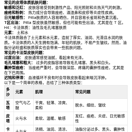
常见的皮塔体质肌肤问题：
敏感和泛红：
皮肤容易受到刺激性产品、阳光照射和炎热天气的刺激。
痤疮和粉刺：
热力成分会导致痤疮、酒渣鼻和皮疹等炎症性疾病。
日光敏感性：
Pitta肤质的人容易晒伤，并且容易长雀斑和色素沉着。
T区出油：
Pitta 型皮肤虽然敏感，但也可能有些出油，尤其是在 T 区。
H4：卡法体质：油性及毛孔堵塞肤质
元素：
土和水
卡法体质融合了土元素和水元素，造就了厚实、油润、光滑且水润的肤
质。卡法体质的人天生拥有饱满、年轻的肌肤，不易产生皱纹。然而，油
脂分泌旺盛和肤质厚实也会带来一些肌肤问题。
常见的卡法型皮肤问题：
过度出油：
皮肤通常感觉油腻，看起来有光泽。
毛孔堵塞和粗大：
过多的皮脂容易导致毛孔堵塞、黑头和白头。
囊肿型痤疮：
当痤疮严重时，会导致深层、疼痛的囊肿性痤疮，尤其是
在下巴周围。
迟钝和停滞：
血液循环不良有时会导致皮肤看起来暗沉浮肿。
以下是一个简单的表格，总结了三种体质类型：
多
元素
肌理
常见问题
沙
瓦
空气与乙
干爽、轻薄、凉爽、
脱水、细纹、皱纹
塔
醚
柔和
皮
发红、痤疮、炎症、日光敏感
火与水
柔软、温暖、敏感
塔
性
卡
浓稠、油润、清凉、
油脂分泌过多、黑头、囊肿性
土与水