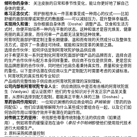
倾听你的身体：
关注皮肤的日常和季节性变化，能让你更好地了解自己
身体的需求。
练习正念仪式：
将护肤程序从一件苦差事变成一种用心的仪式——比如
舒缓的面部按摩或冥想式的敷面膜——可以减轻压力，提升整体幸福感。
实现持久和谐：
当你根据自身体质（Dosha）调整产品、饮食和生活方
式时，你便开始培养一种内在平衡的状态。这种和谐才是容光焕发、健康
亮丽的真正源泉，而任何单一产品都无法复制这种效果。
阿育吠陀面部护理定制注重长期健康、温和而有效的天然成分以及整体生
活方式，提供了一条通往可持续、赋能和深刻变革的美丽之路。
选择合作伙伴：如何评估定制阿育吠陀护肤品供应商
对于希望开发一系列定制化阿育吠陀面部护理产品的品牌而言，选择合适
的生产合作伙伴与配方本身同样重要。供应商不仅仅是供货商，更是您实
现品牌愿景的合作伙伴，同时他们也肩负着秉持真实性、质量和安全原则
的重任。以下是评估潜在供应商以生产定制配方时需要考虑的关键标准。
1. 阿育吠陀的真实性和专业知识
产品线的完整性始于供应商对阿育吠陀原理的深刻理解。
公司内部有阿育吠陀专业人士：
供应商团队中是否有合格的阿育吠陀医
生（Vaidyas）或认证医师？他们的专业知识对于开发正宗产品至关重
要，从原料选择到配方配制，都能真正平衡人体的三脉（Doshas）。
草药协同作用知识：
一位知识渊博的供应商会明白
萨姆瑜伽
（草药的协
同配伍）。他们应该能够解释为什么某些成分要组合在一起，以及它们如
何协同作用以增强疗效并平衡潜在的副作用。
对传统工艺的坚持：
寻找那些尊重传统制备方法的供应商（如果适
用），例如将草药缓慢浸泡在油中（
泰拉卡尔帕纳
即使他们使用现代技术
进行大规模生产。
2. 原料采购和质量控制