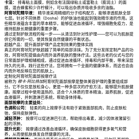
卡法：
排毒粘土面膜，例如含有法国绿粘土或富勒土（膨润土）的面
膜，混合蜂蜜和少许柠檬汁，可以吸出杂质并吸收多余的油脂。
阿育吠陀精华液：
精华液采用精细的分子结构配方，能够渗透肌肤全部
七层。针对不同体质（Dosha）的护肤油也能起到强效精华液的作用。这
些精华液蕴含丰富的草本精华，能够促进血液循环，增强细胞免疫力，是
维持肌肤长期健康的重要步骤。
通过定制护肤流程的每一步——从清洁到针对性护理——您可以为肌肤提
供它所需的一切，使其恢复自然健康的平衡状态。
超越产品：提升面部护理产品定制效果的整体实践
真正的阿育吠陀护肤超越了简单的局部涂抹。为了充分发挥定制产品的功
效，阿育吠陀提倡由内而外滋养肌肤的整体疗法。这些古老的仪式与您的
日常面部护理相辅相成，通过促进血液循环、排毒和内部平衡，带来深层
持久的光泽。践行这些疗法，您将拥有一个全面的健康体系，而这也会由
内而外地反映在您的肌肤上。
定制化阿育吠陀面部按摩疗法
被称为
穆卡·阿比扬加
阿育吠陀面部按摩是整体美容护理的重要组成部
分。它不仅仅是放松身心，更是一种多层次的疗愈方法，能够提升肌肤健
康。按摩过程中使用温热的、适合个人体质的草本精油，滋养肌肤，促进
血液循环，并刺激淋巴系统，帮助身体排毒。
面部按摩的主要益处：
色调和公司：
轻柔的向上按摩手法有助于紧致面部肌肉，防止皮肤松
弛，保持皮肤弹性。
减轻浮肿：
按摩可以促进淋巴引流，帮助排出毒素，减少因体液潴留引
起的浮肿。
提升光彩：
按摩通过改善血液循环，确保皮肤细胞获得更多氧气和营
养，从而使肌肤焕发自然健康的光泽。