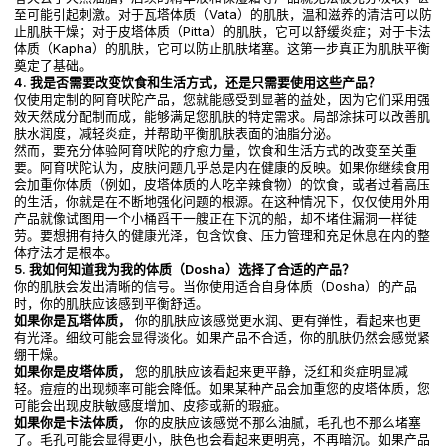
至可能引起刺激。对于瓦塔体质（Vata）的肌肤，温和滋养的清洁可以防
止肌肤干燥；对于皮塔体质（Pitta）的肌肤，它可以舒缓炎症；对于卡法
体质（Kapha）的肌肤，它可以防止肌肤堵塞。这第一步真正为肌肤平衡
奠定了基础。
4. 我是否需要改变饮食和生活方式，还是只需要使用这些产品？
仅使用定制的阿育吠陀产品，您就能感受到显著的益处，因为它们采用强
效天然成分配制而成，能够满足您肌肤的特定需求。局部涂抹可以改善肌
肤水润度，减轻炎症，并帮助平衡肌肤表面的油脂分泌。
然而，要充分体验阿育吠陀的疗愈力量，饮食和生活方式的改变至关重
要。阿育吠陀认为，皮肤问题几乎总是内在健康的反映。如果你继续食用
会加重你体质（例如，皮塔体质的人吃辛辣食物）的饮食，或者过着高压
的生活，你就是在不断地强化问题的根源。在这种情况下，仅仅使用外用
产品就像试图用一个小桶舀干一艘正在下沉的船，却不堵住漏洞一样徒
劳。要想拥有持久的健康光泽，包含饮食、压力管理和充足休息在内的整
体疗法才是根本。
5. 我如何知道我为我的体质（Dosha）选择了合适的产品？
你的肌肤会发出清晰的信号。当你使用适合自身体质（Dosha）的产品
时，你的肌肤应该感到平衡舒适。
如果你是瓦塔体质，
你的肌肤应该感觉更水润、更有弹性，看起来也更
有光泽。细纹可能会显得淡化。如果产品不合适，你的肌肤仍然会感觉紧
绷干燥。
如果你是皮塔体质，
您的肌肤应该看起来更平静，泛红和炎症明显减
轻。痘痘的出现频率可能会降低。如果某种产品会加重您的皮塔体质，您
可能会出现皮肤敏感度增加、皮疹或新的瑕疵。
如果你是卡法体质，
你的皮肤应该感觉不那么油腻，毛孔也不那么堵塞
了。毛孔可能会显得更小，肤色也会看起来更明亮，不再暗沉。如果产品