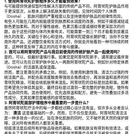
1. 使用阿育吠陀护肤程序多久才能看到效果？
与可能提供快速但暂时性解决方案的传统产品不同，阿育吠陀护肤品作用
于更深层次，从根本上解决肌肤失衡的问题。见效时间因个人体质
（Dosha）、肌肤问题的严重程度以及坚持使用护肤品的规律性而异。
有些人可能在几周内就能感受到肤质和水润度的改善，例如干燥感减轻或
肤色更加柔和。而对于慢性痤疮、色素沉着过度或细纹等更深层次的问
题，由于这些问题与体内失衡有关，可能需要一到三个月才能看到显著且
持久的改变。关键在于耐心和坚持。阿育吠陀提倡长期护理；当你不仅使
用外用产品，还调整饮食和生活方式时，你就会开始看到一种可持续的转
变，这种转变反映了真正的内在平衡与健康。
2. 我可以将阿育吠陀产品与我目前使用的传统护肤产品一起使用吗？
是的，可以，但最好谨慎行事。如果您是阿育吠陀新手，通常建议循序渐
进。您可以先在日常护肤中加入一两款阿育吠陀产品，例如针对特定体质
（Dosha）的洁面乳或保湿霜。
然而，要注意潜在的矛盾之处。例如，先使用刺激性强、清洁力过强的传
统洁面产品，并配合高浓度酸类等强效去角质成分，再涂抹温和滋养的阿
育吠陀精油，可能会给肌肤带来混乱。阿育吠陀的目标是创造和谐。如果
您希望充分体验其益处，最终目标是过渡到一套完整的护肤流程，使所有
产品协同作用。混合使用时，优先选择温和配方，避免一次性叠加过多活
性成分，尤其如果您是敏感的皮塔型肌肤。
3. 阿育吠陀面部护理程序中最重要的一步是什么？
虽然阿育吠陀疗法中的每一步都经过精心设计且有益，但许多从业者会认
为：
清洁
这是最基础的一步。然而，它不仅仅是洗脸。阿育吠陀清洁法
是一种多效合一的仪式，旨在净化肌肤的同时，又不破坏其天然的保护屏
障，这对所有体质的人都至关重要。
彻底清洁是后续所有护肤品吸收的基础。如果肌肤没有得到有效清洁，或
者失去了天然油脂，后续的精华液和保湿霜等产品就无法被充分吸收，甚