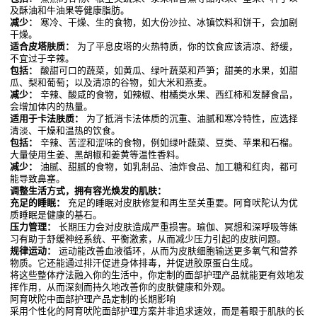
及酥油和牛油果等健康脂肪。
减少：
寒冷、干燥、生的食物，如大份沙拉、冰镇饮料和饼干，会加剧
干燥。
适合皮塔肤质：
为了平息皮塔的火热特质，你的饮食应该清凉、舒缓，
不宜过于辛辣。
包括：
酸甜可口的蔬菜，如黄瓜、绿叶蔬菜和芦笋；甜美的水果，如甜
瓜、梨和葡萄；以及清凉的谷物，如大米和燕麦。
减少：
辛辣、酸咸的食物，如辣椒、柑橘类水果、西红柿和发酵食品，
会增加体内的热量。
适用于卡法肤质：
为了抵消卡法体质的沉重、油腻和寒冷特性，应选择
清淡、干燥和温热的饮食。
包括：
辛辣、苦涩和涩味的食物，例如绿叶蔬菜、豆类、苹果和石榴。
大量使用生姜、黑胡椒和姜黄等温性香料。
减少：
油腻、甜腻的食物，如乳制品、油炸食品、加工糖和红肉，都可
能导致鼻塞。
调整生活方式，拥有容光焕发的肌肤：
充足的睡眠：
充足的睡眠对皮肤修复和再生至关重要。阿育吠陀认为优
质睡眠是健康的基石。
压力管理：
长期压力会对皮肤造成严重损害。瑜伽、冥想和深呼吸等练
习有助于舒缓神经系统、平衡激素，从而减少压力引起的皮肤问题。
规律运动：
运动能改善血液循环，从而为皮肤细胞输送更多氧气和营养
物质。它还能通过排汗促进身体排毒，并促进胶原蛋白生成。
将这些整体疗法融入你的生活中，你定制的面部护理产品就能更有效地发
挥作用，从而深刻而持久地改善你的皮肤健康和外观。
阿育吠陀中面部护理产品定制的长期影响
采用个性化的阿育吠陀面部护理方案并非追求速效，而是着眼于肌肤的长