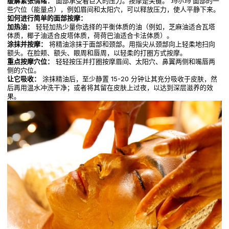
缓解紧张情绪：
面部承受着巨大的压力。按摩是关键。
玛尔玛
面部的一
些穴位（能量点），例如眉间和太阳穴，可以释放压力，使人平静下来。
如何进行简单的面部按摩：
加热油：
轻轻加热少量你选择的平衡体质的油（例如，芝麻油适合瓦塔
体质，椰子油适合皮塔体质，荷荷巴油适合卡法体质）。
涂抹并按摩：
将精油涂抹于面部和颈部。用指尖从颈部向上轻柔地扫向
额头。在脸颊、额头、眼周和唇周，以轻柔的打圈方式按摩。
重点按摩穴位：
轻轻按压并打圈按摩眉间、太阳穴、鼻翼两侧和嘴唇两
侧的穴位。
让它吸收：
涂抹精油后，至少静置 15-20 分钟让其充分吸收于皮肤，然
后再用温水冲洗干净；或者将其留在皮肤上过夜，以达到深层滋养的效
果。