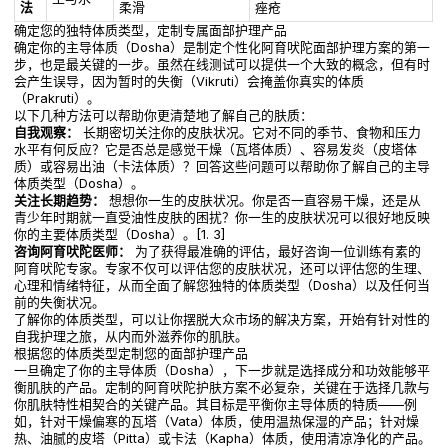
法
柔滑
痤疮
确定您的独特体质类型，定制专属面部护理产品
确定你的主导体质（Dosha）是制定个性化阿育吠陀面部护理方案的第一
步，也是最关键的一步。虽然在线测试可以提供一个大致的概念，但有时
会产生误导，因为暂时的失衡（Vikruti）会掩盖你真实的体质
（Prakruti）。
以下几种方法可以帮助你更清楚地了解自己的肤质：
自我观察：
长期密切关注你的皮肤状况。它对不同的季节、食物和压力
水平有何反应？它是否总是感觉干燥（瓦塔体质）、容易发炎（皮塔体
质）或容易出油（卡法体质）？回答这些问题可以帮助你了解自己的主导
体质类型（Dosha）。
关注长期趋势：
想想你一生的皮肤状况。你是否一直容易干燥，还是从
青少年时期就一直受油性皮肤的困扰？你一生的皮肤状况可以很好地反映
你的主要体质类型（Dosha）。[1. 3]
咨询阿育吠陀医师：
为了获得最准确的评估，最好咨询一位训练有素的
阿育吠陀专家。专家不仅可以评估您的皮肤状况，还可以评估您的生理、
心理和情绪特征，从而全面了解您独特的体质类型（Dosha）以及任何当
前的失衡状况。
了解你的体质类型，可以让你摆脱大众市场的解决方案，开始有针对性的
自我护理之旅，从内而外滋养你的肌肤。
根据您的体质类型定制您的面部护理产品
一旦确定了你的主导体质（Dosha），下一步就是选择成分和功效能够平
衡肌肤的产品。定制的阿育吠陀护肤方案不必复杂，关键在于选择几款与
你肌肤特性相契合的关键产品。其目标是平衡你主导体质的特质——例
如，针对干燥偏寒的瓦塔（Vata）体质，使用温热保湿的产品；针对燥
热、油腻的皮塔（Pitta）或卡法（Kapha）体质，使用清凉净化的产品。