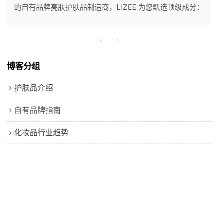
的自有品牌亮肤护肤品制造商，LIZEE 为您甄选顶级成分：
烟酰胺、α-熊果苷、稳定型维生素 C、谷胱甘肽和苯乙基
间苯二酚。我们将这些成分与先进的脂质体包裹技术相结
合，以实现最佳的稳定性和功效。从定制研发到全球合规
（FDA/欧盟），我们提供一站式 OEM/ODM 服务，打造安
博客分组
全高效的产品。
护肤品介绍
自有品牌指南
化妆品行业趋势