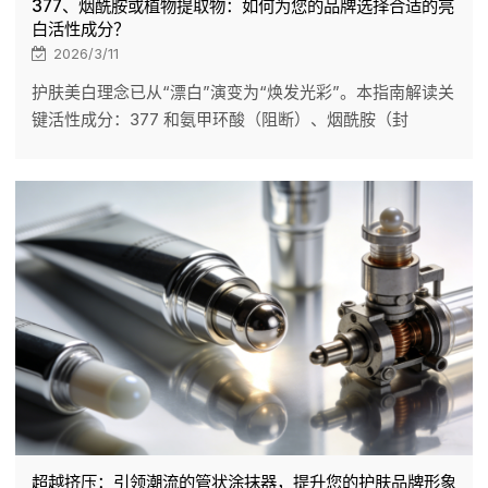
377、烟酰胺或植物提取物：如何为您的品牌选择合适的亮
白活性成分？
2026/3/11
护肤美白理念已从“漂白”演变为“焕发光彩”。本指南解读关
键活性成分：377 和氨甲环酸（阻断）、烟酰胺（封
闭）、维生素 C 和谷胱甘肽（排毒），以及熊果苷等植物
精华。LIZEE 采用先进的胶囊技术，确保成分稳定性并实现
高端定位。作为 ODM 专家，我们帮助您将合适的活性成分
和输送系统与您的品牌战略相匹配。
超越挤压：引领潮流的管状涂抹器，提升您的护肤品牌形象