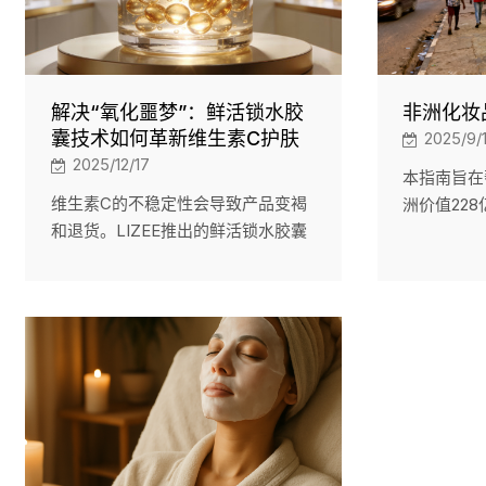
解决“氧化噩梦”：鲜活锁水胶
非洲化妆
囊技术如何革新维生素C护肤
2025/9/
2025/12/17
本指南旨在
维生素C的不稳定性会导致产品变褐
洲价值22
和退货。LIZEE推出的鲜活锁水胶囊
低成本品牌
技术解决了这个问题。我们的自有品
公斤）生产
牌维生素C乳霜采用微囊化技术，将
霜）以及通
活性成分隔离在悬浮于凝胶中的微粒
务。指南内
中，确保其在涂抹前的稳定性。这种
挑战。LI
双重质地配方具有令人惊艳的视觉效
合GMP认
果、独特的“爆裂”体验以及完全的个
服务。
性化定制。