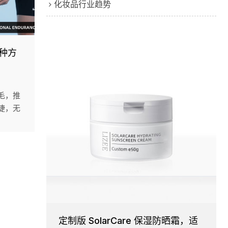
化妆品行业趋势
哪种方
毛，推
捷，无
，适合
久，但
毛膏更
先的
are为品
确保高
定制版 SolarCare 保湿防晒霜，适