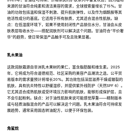
来源的甘油符合纯素和清洁美容的需求，全球搜索量增长了15%。甘
油的功效包括温和保湿不刺激、提升肌肤弹性，以及作为烟酰胺等其
他活性成分的基底。它适用于所有肤质，尤其适合混合性肌肤。缺
点：在低湿度环境下，如果不使用封闭性产品锁住水分，甘油会从皮
肤表层吸收水分——搭配润肤剂可以解决这个问题。甘油符合“平价奢
华”的趋势，使日常保湿产品触手可及且效果显著。
乳木果油
这款润肤霜源自非洲乳木果树的果仁，富含脂肪酸和维生素。2025
年，它将成为符合道德规范、社区采购的美容产品潮流之选，公平贸
易版本的需求量预计将增长20%。其功效包括深层滋养干燥或皲裂的
肌肤，具有抗炎特性以舒缓湿疹，并提供紫外线防护（天然SPF 6）。
它尤其适合成熟肌肤或受环境压力影响的肌肤，能够形成保护层，且
不会引起粉刺。缺点：对于油性肌肤来说可能感觉厚重——精制版本
或与轻质油脂混合的产品可以解决这个问题。乳木果油符合可持续发
展趋势，通常采用固态转油配方，以便于环保包装。
角鲨烷