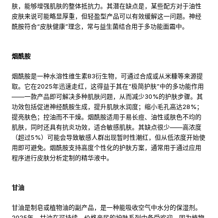
肤，能够增强肌肤的整体抵抗力。其潜在缺点是，某些配方对于油性
皮肤来说可能略显厚重，但轻盈型产品可以有效缓解这一问题。神经
酰胺符合“皮肤健康”理念，常与益生菌结合用于多功能面霜中。
烟酰胺
烟酰胺是一种水溶性维生素B3衍生物，可通过合成或从米糠等来源提
取。它在2025年迅速走红，这得益于其在“极简护肤”中的多功能作用
——一款产品即可解决多种肌肤问题，从而减少30%的护肤步骤。其
功效包括促进神经酰胺生成，提升肌肤水润度；缩小毛孔高达28%；
提亮肤色；控油而不干燥。烟酰胺适用于易长痘、油性或肤色不均的
肌肤，同时还具有抗炎功效，适合敏感肌肤。其缺点很少——高浓度
（超过5%）可能会导致敏感人群出现暂时性潮红，但从低浓度开始使
用即可避免。烟酰胺支持高度个性化的护肤方案，通常用于通过应用
程序进行皮肤分析定制的精华液中。
甘油
甘油是制皂或植物油的副产品，是一种能吸收空气中水分的保湿剂。
2025年，甘油在可持续、价格亲民的护肤系列中备受欢迎，因为植物