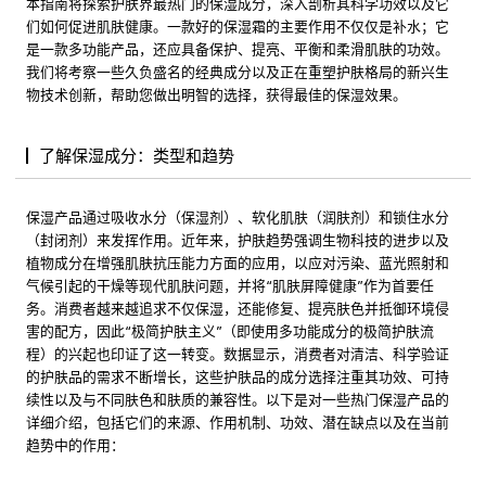
本指南将探索护肤界最热门的保湿成分，深入剖析其科学功效以及它
们如何促进肌肤健康。一款好的保湿霜的主要作用不仅仅是补水；它
是一款多功能产品，还应具备保护、提亮、平衡和柔滑肌肤的功效。
我们将考察一些久负盛名的经典成分以及正在重塑护肤格局的新兴生
物技术创新，帮助您做出明智的选择，获得最佳的保湿效果。
了解保湿成分：类型和趋势
保湿产品通过吸收水分（保湿剂）、软化肌肤（润肤剂）和锁住水分
（封闭剂）来发挥作用。近年来，护肤趋势强调生物科技的进步以及
植物成分在增强肌肤抗压能力方面的应用，以应对污染、蓝光照射和
气候引起的干燥等现代肌肤问题，并将“肌肤屏障健康”作为首要任
务。消费者越来越追求不仅保湿，还能修复、提亮肤色并抵御环境侵
害的配方，因此“极简护肤主义”（即使用多功能成分的极简护肤流
程）的兴起也印证了这一转变。数据显示，消费者对清洁、科学验证
的护肤品的需求不断增长，这些护肤品的成分选择注重其功效、可持
续性以及与不同肤色和肤质的兼容性。以下是对一些热门保湿产品的
详细介绍，包括它们的来源、作用机制、功效、潜在缺点以及在当前
趋势中的作用：