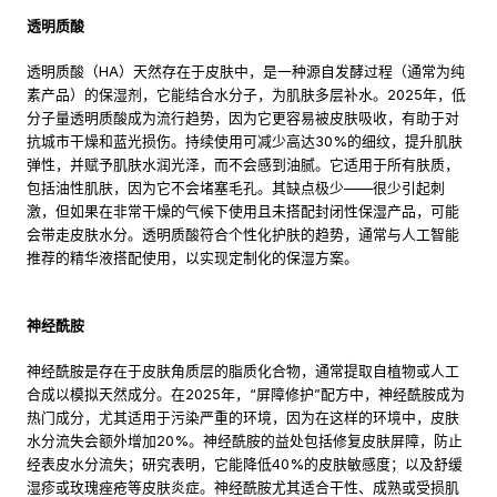
透明质酸
透明质酸（HA）天然存在于皮肤中，是一种源自发酵过程（通常为纯
素产品）的保湿剂，它能结合水分子，为肌肤多层补水。2025年，低
分子量透明质酸成为流行趋势，因为它更容易被皮肤吸收，有助于对
抗城市干燥和蓝光损伤。持续使用可减少高达30%的细纹，提升肌肤
弹性，并赋予肌肤水润光泽，而不会感到油腻。它适用于所有肤质，
包括油性肌肤，因为它不会堵塞毛孔。其缺点极少——很少引起刺
激，但如果在非常干燥的气候下使用且未搭配封闭性保湿产品，可能
会带走皮肤水分。透明质酸符合个性化护肤的趋势，通常与人工智能
推荐的精华液搭配使用，以实现定制化的保湿方案。
神经酰胺
神经酰胺是存在于皮肤角质层的脂质化合物，通常提取自植物或人工
合成以模拟天然成分。在2025年，“屏障修护”配方中，神经酰胺成为
热门成分，尤其适用于污染严重的环境，因为在这样的环境中，皮肤
水分流失会额外增加20%。神经酰胺的益处包括修复皮肤屏障，防止
经表皮水分流失；研究表明，它能降低40%的皮肤敏感度；以及舒缓
湿疹或玫瑰痤疮等皮肤炎症。神经酰胺尤其适合干性、成熟或受损肌