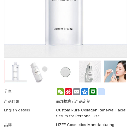
WeChat
Sina
Email
Qzone
Douban
renren
分享
Weibo
产品目录
面部抗衰老产品定制
English details
Custom Pure Collagen Renewal Facial
Serum for Personal Use
品牌
LIZEE Cosmetics Manufacturing