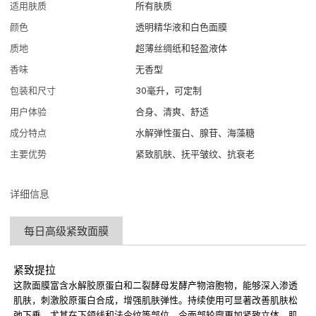
适用肤质
所有肤质
颜色
透明精华液和白色面膜
质地
超薄丝绸纸和轻盈液体
香味
无香型
包装和尺寸
30毫升，可定制
用户体验
合身、清爽、舒适
成分特点
水解弹性蛋白、腺苷、海藻糖
主要优势
紧致肌肤、抚平皱纹、抗衰老
详细信息
每日高级紧致面膜
紧致提拉
这款面膜富含水解胶原蛋白和二裂酵母发酵产物溶胞物，能够深入渗透
肌肤，刺激胶原蛋白合成，增强肌肤弹性。持续使用可显著改善肌肤松
弛下垂，尤其在下颌线和法令纹等部位，令面部轮廓更加紧致立体。肌