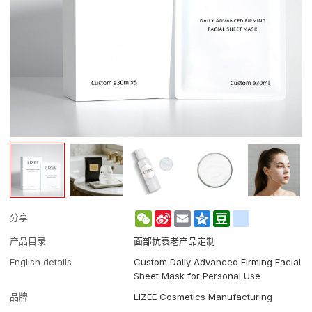
WeChat
Sina
Email
Qzone
Douban
renren
分享
Weibo
产品目录
面部抗衰老产品定制
English details
Custom Daily Advanced Firming Facial
Sheet Mask for Personal Use
品牌
LIZEE Cosmetics Manufacturing