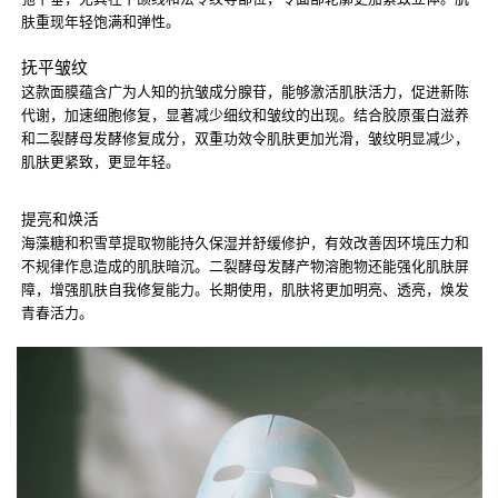
肤重现年轻饱满和弹性。
抚平皱纹
这款面膜蕴含广为人知的抗皱成分腺苷，能够激活肌肤活力，促进新陈
代谢，加速细胞修复，显著减少细纹和皱纹的出现。结合胶原蛋白滋养
和二裂酵母发酵修复成分，双重功效令肌肤更加光滑，皱纹明显减少，
肌肤更紧致，更显年轻。
提亮和焕活
海藻糖和积雪草提取物能持久保湿并舒缓修护，有效改善因环境压力和
不规律作息造成的肌肤暗沉。二裂酵母发酵产物溶胞物还能强化肌肤屏
障，增强肌肤自我修复能力。长期使用，肌肤将更加明亮、透亮，焕发
青春活力。