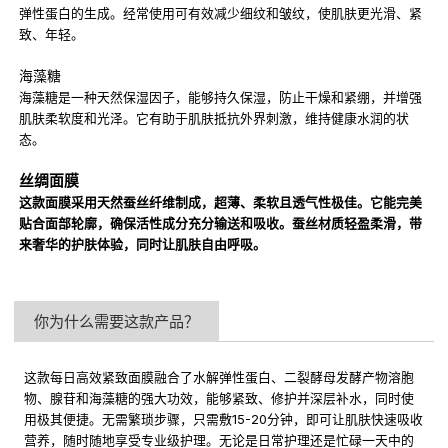
弹性蛋白的生成。经常使用可有效减少细纹和皱纹，使肌肤更光滑、紧
致、年轻。
海藻糖
海藻糖是一种天然保湿因子，能够持久保湿，防止干燥和紧绷，并增强
肌肤柔软度和光泽。它有助于肌肤抵抗外界刺激，维持健康水润的状
态。
丝绸面膜
这款面膜采用天然蚕丝纤维制成，超薄、柔软且透气性极佳。它能完美
贴合面部轮廓，确保活性成分充分输送和吸收。蚕丝材质轻盈柔滑，带
来奢华的护肤体验，同时让肌肤自由呼吸。
你为什么需要这款产品？
这款每日高效紧致面膜融合了水解弹性蛋白、二裂酵母发酵产物溶胞
物、腺苷和海藻糖的强大功效，能够紧致、修护并深层补水，同时使
用极其便捷。无需繁琐步骤，只需敷15-20分钟，即可让肌肤快速吸收
营养，随时随地享受专业级护理。无论是日常护理还是忙碌一天中的