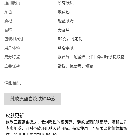
适用肤质
所有肤质
颜色
淡黄色
质地
轻盈顺滑
香味
无香型
包装和尺寸
50克，可定制
用户体验
丝滑柔顺
成分特点
视黄醇、角鲨烯、洋甘菊和绿茶提取物
主要优势
舒缓、抗衰老、修复
详细信息
纯胶原蛋白焕肤精华液
皮肤更新
这款面霜蕴含稳定、低刺激性的视黄醇，能够加速肌肤更新，温和去除
老废角质，同时不破坏肌肤天然屏障。持续使用，可显著淡化细纹和皱
纹，令肌肤明显更加光滑年轻。