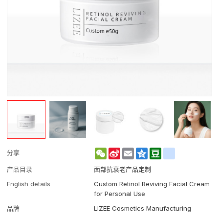
WeChat
Sina
Email
Qzone
Douban
renren
分享
Weibo
产品目录
面部抗衰老产品定制
English details
Custom Retinol Reviving Facial Cream
for Personal Use
品牌
LIZEE Cosmetics Manufacturing